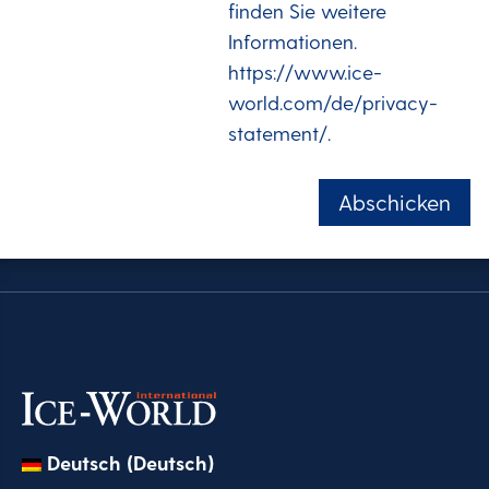
finden Sie weitere
Projekte
Informationen.
und
https://www.ice-
Entwicklungen
world.com/de/privacy-
von
statement/.
Ice-
Abschicken
World
erhalten.
Hier
finden
Sie
weitere
Informationen.
Deutsch (Deutsch)
https://www.ice-