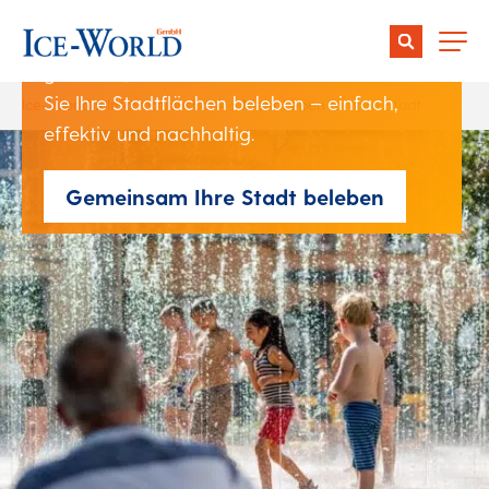
Doch genau hier liegt Ihre Chance: Mit
gezielten, saisonalen Attraktionen können
Sie Ihre Stadtflächen beleben – einfach,
Ice-World
>
Informationsbank
>
Mehr Leben für Ihre Stadt
effektiv und nachhaltig.
Gemeinsam Ihre Stadt beleben
Wie Citymarketing-
Manager in Deutschland
ihre Innenstädte das
ganze Jahr über beleben