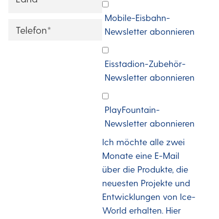
Ich
Mobile-Eisbahn-
möchte
Phone
Newsletter abonnieren
alle
zwei
Eisstadion-Zubehör-
Monate
Newsletter abonnieren
eine
E-
PlayFountain-
Newsletter abonnieren
Mail
über
Ich möchte alle zwei
Monate eine E-Mail
die
über die Produkte, die
Produkte,
neuesten Projekte und
die
Entwicklungen von Ice-
neuesten
World erhalten. Hier