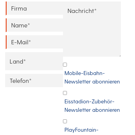
Company
*
Message
*
Name
*
Email
*
Country
*
Ich
Mobile-Eisbahn-
möchte
Phone
Newsletter abonnieren
alle
zwei
Eisstadion-Zubehör-
Monate
Newsletter abonnieren
eine
E-
PlayFountain-