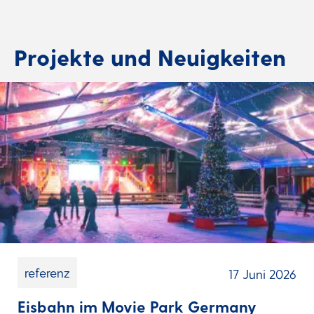
Hier
finden
Projekte und Neuigkeiten
Sie
weitere
Informationen.
https://www.ice-
world.com/de/privacy-
statement/.
referenz
17 Juni 2026
Eisbahn im Movie Park Germany