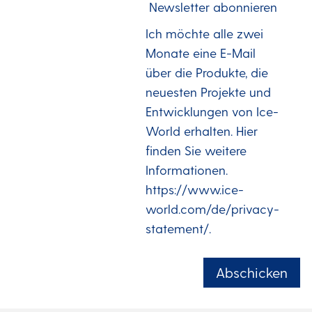
Newsletter abonnieren
Mail
über
Ich möchte alle zwei
Monate eine E-Mail
die
über die Produkte, die
Produkte,
neuesten Projekte und
die
Entwicklungen von Ice-
neuesten
World erhalten. Hier
finden Sie weitere
Projekte
Informationen.
und
https://www.ice-
Entwicklungen
world.com/de/privacy-
von
statement/.
Ice-
Abschicken
World
erhalten.