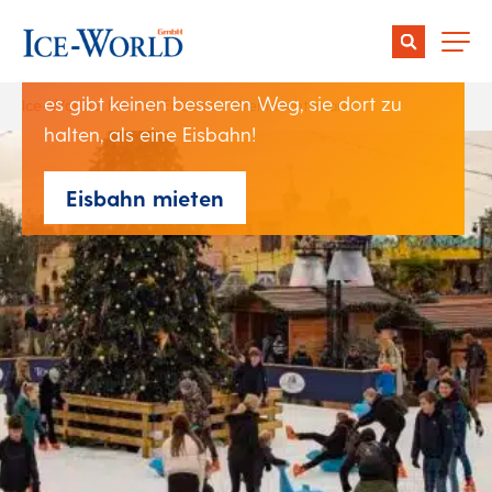
Ein erfolgreicher Weihnachtsmarkt kann die
Menschen in Ihr Stadtzentrum locken. Aber
es gibt keinen besseren Weg, sie dort zu
Ice-World
>
Freizeit Eisbahn
>
Weihnachtsmarkt
halten, als eine Eisbahn!
Eisbahn mieten
Publikumsmagnet
Großartiges Werbeinstrument
Menschen