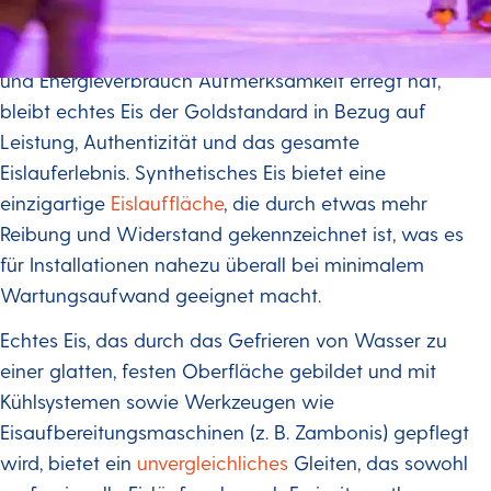
einfachen Installation, dem Fehlen von
Kühlanforderungen sowie dem geringeren Wasser-
und Energieverbrauch Aufmerksamkeit erregt hat,
bleibt echtes Eis der Goldstandard in Bezug auf
Leistung, Authentizität und das gesamte
Eislauferlebnis. Synthetisches Eis bietet eine
einzigartige
Eislauffläche
, die durch etwas mehr
Reibung und Widerstand gekennzeichnet ist, was es
für Installationen nahezu überall bei minimalem
Wartungsaufwand geeignet macht.
Echtes Eis, das durch das Gefrieren von Wasser zu
einer glatten, festen Oberfläche gebildet und mit
Kühlsystemen sowie Werkzeugen wie
Eisaufbereitungsmaschinen (z. B. Zambonis) gepflegt
wird, bietet ein
unvergleichliches
Gleiten, das sowohl