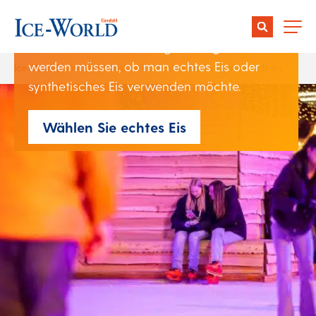
Wettkampfsportarten wie Eishockey oder
Eiskunstlauf. Bei der Planung einer Eishalle
ist eine der Entscheidungen, die getroffen
werden müssen, ob man echtes Eis oder
Ice-World
>
Informationsbank
>
Echtes Eis vs. synthetisch eis
synthetisches Eis verwenden möchte.
Wählen Sie echtes Eis
Author:
Christiene Bouwens
Date:
13 November 2024
Teilen:
Während synthetisches Eis, das aus miteinander
verbundenen Plastikplatten besteht, aufgrund seiner