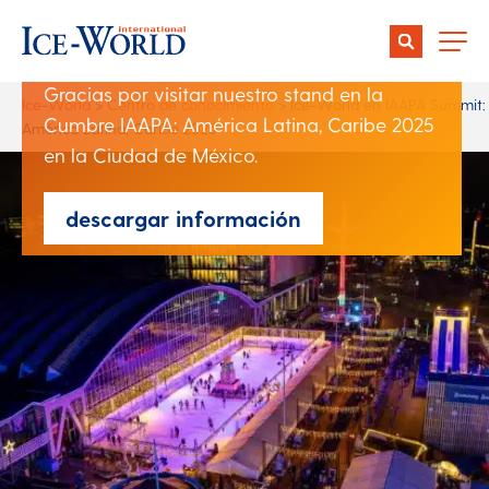
de IAAPA: América Latina y
el Caribe 2025
Gracias por visitar nuestro stand en la
Ice-World
>
Centro de conocimiento
>
Ice-World en IAAPA Summit:
Cumbre IAAPA: América Latina, Caribe 2025
América Latina, Caribe 2025
en la Ciudad de México.
descargar información
Author:
Christiene Bouwens
Date:
07 March 2025
Compartir: