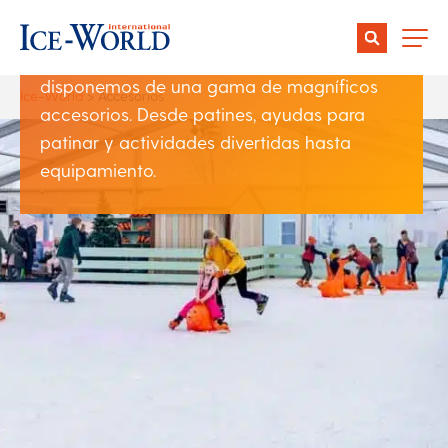
Para que usted y sus visitantes saquen el
máximo partido a su pista de hielo,
disponemos de una gama de magníficos
Ice-World
>
Accesorios
accesorios. Desde patines, ayudas para
patinar y actividades divertidas hasta
equipamiento.
Fuente adicional de ingresos
Patinaje sobre hielo súper seguro