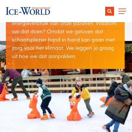
dit seizoen vergroend
Al sinds 2012 vergroenen wij elk jaar het
energieverbruik van onze ijsbanen. Waarom
Ice-World
>
Kennisbank
>
Het energieverbruik is ook dit seizoen
we dat doen? Omdat we geloven dat
vergroend
schaatsplezier hand in hand kan gaan met
zorg voor het klimaat. We leggen je graag
uit hoe we dat aanpakken.
Hoe vergroenen we ons
energieverbruik?